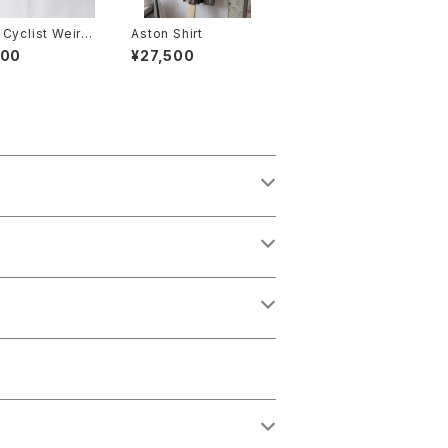
Cyclist Weird
Aston Shirt
 Cap (Oxford
100
¥27,500
)