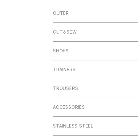
Banton Frameworks
Sheldon
K100 Karrimor
John Smedley
OUTER
Pocket Square
Garn
Muro Exe
K100 Karrimor
Scandinavian Edition
CUT＆SEW
Foul Weather
Alport
John Smedley
C.P Comapny
SHOES
01ーMNK Watch
Okayama Jeans
Campbell Cole
Garn
TRAINERS
Bracelet
Everyday
Albam Clothing
TROUSERS
Abney
Leam
Albion
ACCESSORIES
Winster
Bagshaw
Puma x Han Kjobenhavn
Pocket Squares
STAINLESS STEEL