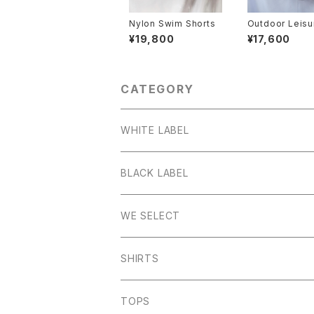
Nylon Swim Shorts
Outdoor Leisu
Shirt (Concret
¥19,800
¥17,600
CATEGORY
WHITE LABEL
Stanage
BLACK LABEL
Sheen
Wetton
WE SELECT
Howden
Holme
Scandinavian Edition
SHIRTS
Monyash
Wheston
C.P Company
TOPS