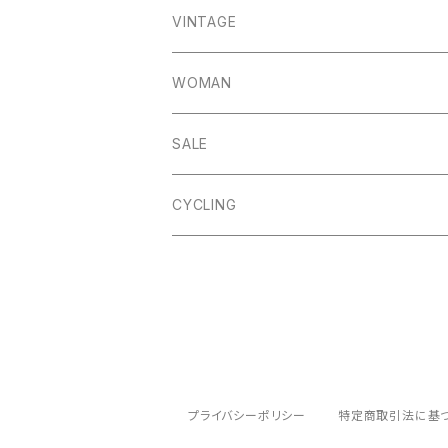
Elton
Hassop
Altberg
Belt
VINTAGE
Lite
Litton
Stuffa
Card Holder
Vintage Shoes
WOMAN
Dalby
Wincle
Projob
Key Wrap
SALE
Countryman
Buxton
Coin Pouch
CYCLING
Aberford
Calver
Slim Wallet
Backtor
Cappera
A5 Pouch
Clough
Harpur
Caps
プライバシーポリシー
特定商取引法に基
Litton
Lathkill
Multiwrap