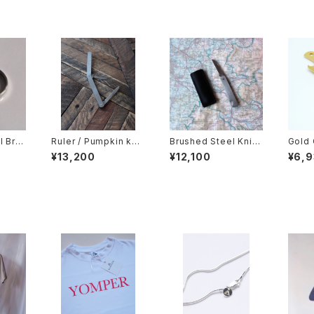
l Bra
Ruler / Pumpkin knif
Brushed Steel Knife
Gold 
e
/ Bottle-Opener
¥13,200
¥12,100
¥6,