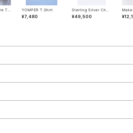
re T-
YOMPER T.Shirt
Sterling Silver Chai
Make 
e)
n
Again
¥7,480
¥49,500
¥12,
Navy